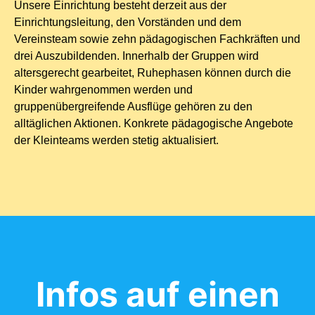
Unsere Einrichtung besteht derzeit aus der
Einrichtungsleitung, den Vorständen und dem
Vereinsteam sowie zehn pädagogischen Fachkräften und
drei Auszubildenden. Innerhalb der Gruppen wird
altersgerecht gearbeitet, Ruhephasen können durch die
Kinder wahrgenommen werden und
gruppenübergreifende Ausflüge gehören zu den
alltäglichen Aktionen. Konkrete pädagogische Angebote
der Kleinteams werden stetig aktualisiert.
Infos auf einen